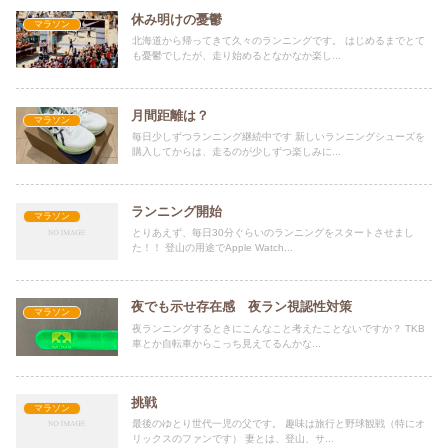
休み明けの憂鬱
マラソン
北海道から帰ってきて久々のランニングです。 はじめるまでとて
も憂鬱でしたが、走り始めるとなかなか楽し...
月間距離は？
マラソン
毎日少しずつランニング継続中です 新しいランニングシューズを
購入してからは、走るのが少しずつ楽しみに...
ランニング開始
マラソン
とりあえず、毎日30分ぐらいのランニングをスタートさせまし
た！！ 登山の用途でApple Watch...
夜でも示せ存在感 夜ラン視認性対策
マラソン
夜ランニングするときにこんなこと考えたことないですか？ TKB
車とか自転車からこっち見えてるんかな...
挑戦
マラソン
最後のゆとり世代一児の父です。 趣味は旅行と野球観戦（特にオ
リックスのファンです） 妻とは、登山、サ...